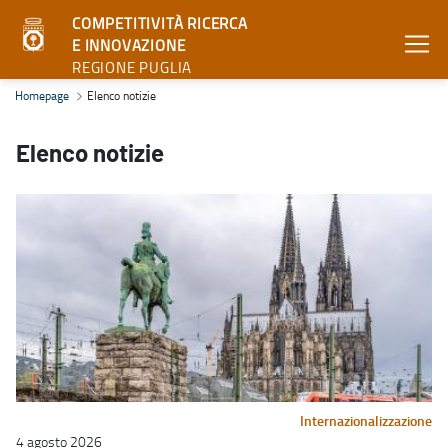
COMPETITIVITÀ RICERCA
E INNOVAZIONE
REGIONE PUGLIA
Elenco notizie - Competitività ricerca e innovazione
Homepage
Elenco notizie
Elenco notizie
Internazionalizzazione
4 agosto 2026