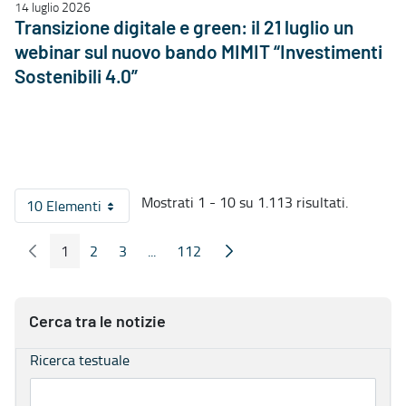
14 luglio 2026
Transizione digitale e green: il 21 luglio un
webinar sul nuovo bando MIMIT “Investimenti
Sostenibili 4.0”
Mostrati 1 - 10 su 1.113 risultati.
10 Elementi
Per pagina
1
2
3
...
112
Pagina Precedente
Pagina Seguente
Pagina
Pagina
Pagina
Pagine intermedie
Pagina
Cerca tra le notizie
Ricerca testuale