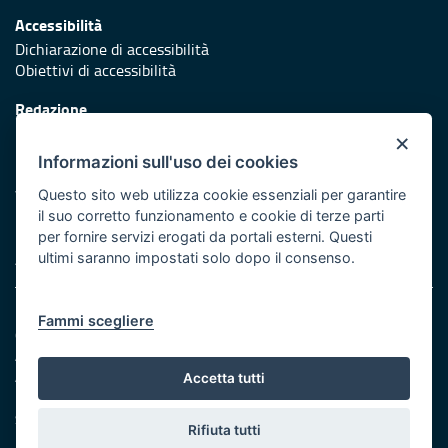
Accessibilità
Dichiarazione di accessibilità
Obiettivi di accessibilità
Redazione
Responsabili di pubblicazione
×
Informazioni sull'uso dei cookies
Protezione civile
Vai al sito di Protezione Civile Puglia
Questo sito web utilizza cookie essenziali per garantire
il suo corretto funzionamento e cookie di terze parti
Iniziativa finanziata con risorse del POR Puglia 2014/2020 -
per fornire servizi erogati da portali esterni. Questi
Asse XI
ultimi saranno impostati solo dopo il consenso.
Note legali
Fammi scegliere
Cookie e privacy
Amministrazione trasparente
Atti di notifica
Accetta tutti
Feed RSS
Servizi intranet
Rifiuta tutti