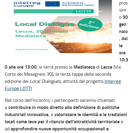
pros
sim
30
o
gen
naio
dal
,
le
ore
10:3
0 alle ore 13:00
Mediateca
Lecce
, si terrà presso la
di
(Via
Corte dei Mesagnesi 30), la terza tappa della seconda
edizione dei
Local Dialogues
, attività del progetto
Interreg
Europe LOTTI
.
Nel corso dell’incontro, i partecipanti saranno chiamati
contribuire in modo diretto alla definizione di politiche
a
industriali innovative
valorizzare le identità e le tradizioni
, a
locali come leve per il rilancio dell’attrattività territoriale
e
approfondire nuove opportunità occupazionali e
ad