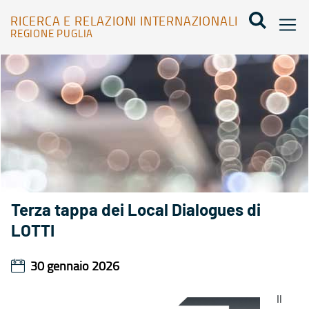
RICERCA E RELAZIONI INTERNAZIONALI
REGIONE PUGLIA
Agenda - Ricerca e relazioni internazionali
Terza tappa dei Local Dialogues di
LOTTI
30 gennaio 2026
Il