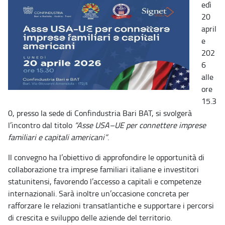
edì
20
april
e
202
6
alle
ore
15.3
0, presso la sede di Confindustria Bari BAT, si svolgerà
l’incontro dal titolo
“Asse USA–UE per connettere imprese
familiari e capitali americani”
.
Il convegno ha l’obiettivo di approfondire le opportunità di
collaborazione tra imprese familiari italiane e investitori
statunitensi, favorendo l’accesso a capitali e competenze
internazionali. Sarà inoltre un’occasione concreta per
rafforzare le relazioni transatlantiche e supportare i percorsi
di crescita e sviluppo delle aziende del territorio.