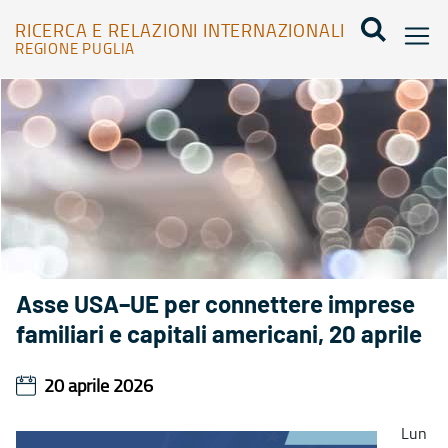
RICERCA E RELAZIONI INTERNAZIONALI
REGIONE PUGLIA
Agenda - Ricerca e relazioni internazionali
Asse USA–UE per connettere imprese
familiari e capitali americani, 20 aprile
20 aprile 2026
Lun