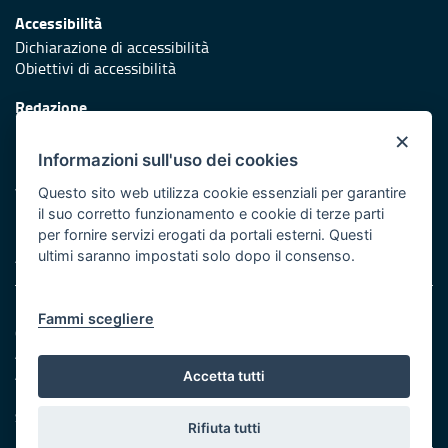
Accessibilità
Dichiarazione di accessibilità
Obiettivi di accessibilità
Redazione
Responsabili di pubblicazione
×
Informazioni sull'uso dei cookies
Protezione civile
Vai al sito di Protezione Civile Puglia
Questo sito web utilizza cookie essenziali per garantire
il suo corretto funzionamento e cookie di terze parti
Iniziativa finanziata con risorse del POR Puglia 2014/2020 -
per fornire servizi erogati da portali esterni. Questi
Asse XI
ultimi saranno impostati solo dopo il consenso.
Note legali
Fammi scegliere
Cookie e privacy
Amministrazione trasparente
Atti di notifica
Accetta tutti
Feed RSS
Servizi Intranet
Rifiuta tutti