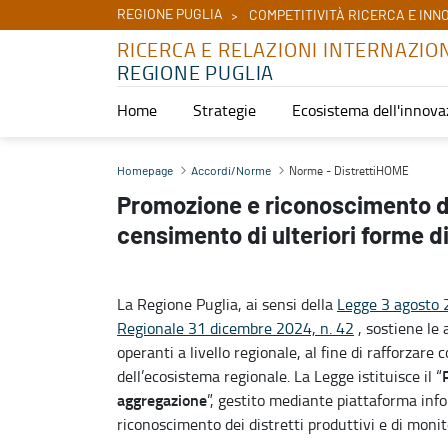
REGIONE PUGLIA
COMPETITIVITÀ RICERCA E INN
RICERCA E RELAZIONI INTERNAZIO
REGIONE PUGLIA
Home
Strategie
Ecosistema dell'innova
Norme - DistrettiHOME - Ricerca e relazioni internazionali
Norme - DistrettiHOME
Homepage
Accordi/Norme
Promozione e riconoscimento dei
censimento di ulteriori forme d
La Regione Puglia, ai sensi della
Legge 3 agosto 
Regionale 31 dicembre 2024, n. 42
, sostiene le 
operanti a livello regionale, al fine di rafforzar
dell’ecosistema regionale. La Legge istituisce il “
aggregazione
”, gestito mediante piattaforma info
riconoscimento dei distretti produttivi e di monit