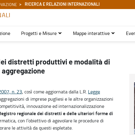
RICERCA E RELAZIONI INTERNAZIONALI
OVAZIONE
NALI
zione
Progetti e Misure
Mappe interattive
Even
 distretti produttivi e modalità di
i aggregazione
2007, n. 23
, così come aggiornata dalla L.R.
Legge
aggregazioni di imprese pugliesi e le altre organizzazioni
e competitività, innovazione ed internazionalizzazione
Registro regionale dei distretti e delle ulteriori forme di
rmatica, con l’obiettivo di agevolare le procedure di
orare le attività da questi espletate.