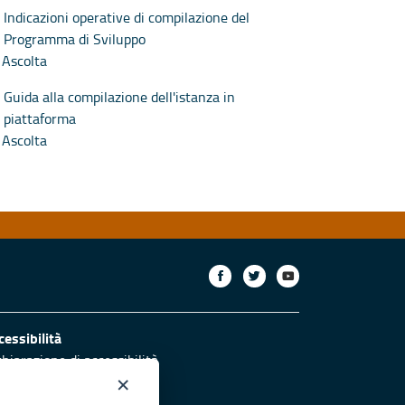
Indicazioni operative di compilazione del
Programma di Sviluppo
Ascolta
Guida alla compilazione dell'istanza in
piattaforma
Ascolta
cessibilità
chiarazione di accessibilità
ettivi di accessibilità
×