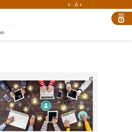
A
A
ti