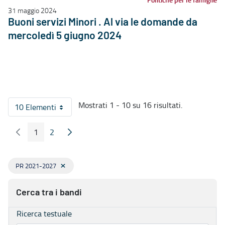
31 maggio 2024
Buoni servizi Minori . Al via le domande da
mercoledì 5 giugno 2024
Mostrati 1 - 10 su 16 risultati.
10 Elementi
Per pagina
1
2
Pagina Precedente
Pagina Seguente
Pagina
Pagina
PR 2021-2027
Cerca tra i bandi
Ricerca testuale