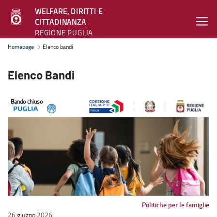
WELFARE, DIRITTI E
CITTADINANZA
REGIONE PUGLIA
Elenco bandi - Welfare, diritti e cittadinanza
Homepage
Elenco bandi
Elenco Bandi
Bando chiuso
Politiche per le famiglie
26 giugno 2026