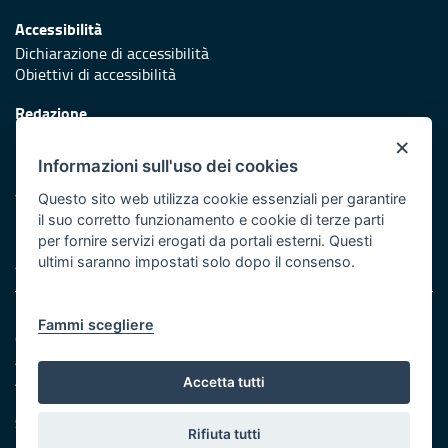
Accessibilità
Dichiarazione di accessibilità
Obiettivi di accessibilità
Redazione
Responsabili di pubblicazione
×
Informazioni sull'uso dei cookies
Protezione civile
Vai al sito di Protezione Civile Puglia
Questo sito web utilizza cookie essenziali per garantire
il suo corretto funzionamento e cookie di terze parti
Iniziativa finanziata con risorse del POR Puglia 2014/2020 -
per fornire servizi erogati da portali esterni. Questi
Asse XI
ultimi saranno impostati solo dopo il consenso.
Note legali
Fammi scegliere
Cookie e privacy
Amministrazione trasparente
Atti di notifica
Accetta tutti
Feed RSS
Servizi intranet
Rifiuta tutti