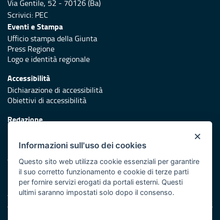
Via Gentile, 52 - 70126 (Ba)
Scrivici:
PEC
Eventi e Stampa
Ufficio stampa della Giunta
Press Regione
Logo e identità regionale
Accessibilità
Dichiarazione di accessibilità
Obiettivi di accessibilità
Redazione
Responsabili di pubblicazione
×
Informazioni sull'uso dei cookies
Protezione civile
Vai al sito di Protezione Civile Puglia
Questo sito web utilizza cookie essenziali per garantire
il suo corretto funzionamento e cookie di terze parti
Iniziativa finanziata con risorse del POR Puglia 2014/2020 -
per fornire servizi erogati da portali esterni. Questi
Asse XI
ultimi saranno impostati solo dopo il consenso.
Note legali