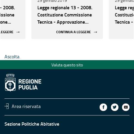
29 gennaio 2019
29 gennai
 - 2008.
Legge regionale 13 - 2008.
Legge reg
issione
Costituzione Commissione
Costituz
ione
Tecnica - Approvazione
Tecnica 
Avviso di selezione
Avviso di
 LEGGERE
CONTINUA A LEGGERE
Ascolta
Valuta questo sito
Area riservata
Sezione Politiche Abitative