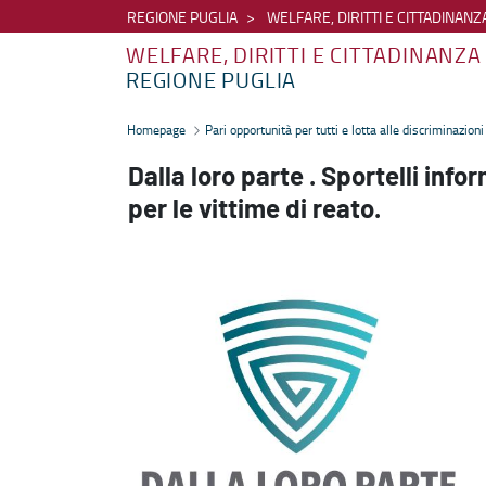
REGIONE PUGLIA
WELFARE, DIRITTI E CITTADINANZ
WELFARE, DIRITTI E CITTADINANZA
REGIONE PUGLIA
"Dalla loro parte. Sportelli informativi e spazio di ascolto per le vit
Homepage
Pari opportunità per tutti e lotta alle discriminazioni
Dalla loro parte . Sportelli info
per le vittime di reato.