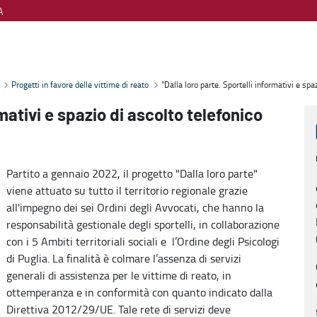
A
time di reato" - Ministero della Giustizia - Welfare, diritti e cittad
Progetti in favore delle vittime di reato
"Dalla loro parte. Sportelli informativi e spa
rmativi e spazio di ascolto telefonico
Partito a gennaio 2022, il progetto "Dalla loro parte"
viene attuato su tutto il territorio regionale grazie
all'impegno dei sei Ordini degli Avvocati, che hanno la
responsabilità gestionale degli sportelli, in collaborazione
con i 5 Ambiti territoriali sociali e l’Ordine degli Psicologi
di Puglia. La finalità è colmare l’assenza di servizi
generali di assistenza per le vittime di reato, in
ottemperanza e in conformità con quanto indicato dalla
Direttiva 2012/29/UE. Tale rete di servizi deve