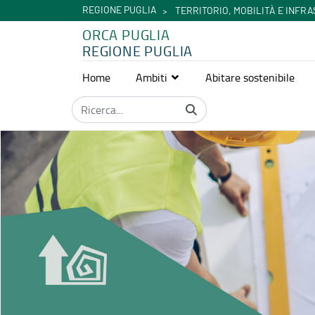
REGIONE PUGLIA
TERRITORIO, MOBILITÀ E INFR
ORCA PUGLIA
REGIONE PUGLIA
Home
Ambiti
Abitare sostenibile
Home - Orca Puglia