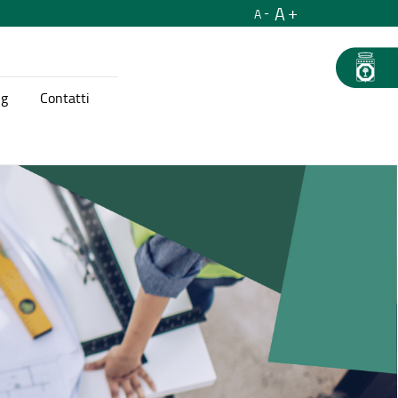
A
A
ng
Contatti