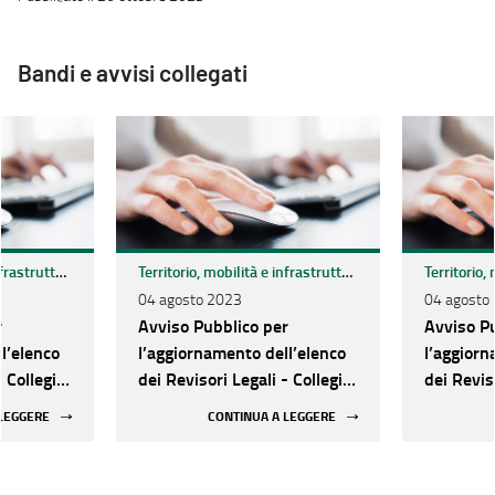
Bandi e avvisi collegati
Territorio, mobilità e infrastrutture
Territorio, mobilità e infrastrutture
04 agosto 2023
04 agosto
r
Avviso Pubblico per
Avviso P
l’elenco
l’aggiornamento dell’elenco
l’aggiorn
- Collegio
dei Revisori Legali - Collegio
dei Revis
 A.R.C.A.
dei Sindaci Agenzie A.R.C.A.
dei Sinda
 LEGGERE
CONTINUA A LEGGERE