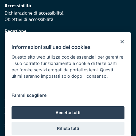
Accessibilità
Dichiarazione di accessibilità
Obiettivi di accessibilità
Redazione
Responsabili di pubblicazione
×
Informazioni sull'uso dei cookies
Protezione civile
Vai al sito di Protezione Civile Puglia
Questo sito web utilizza cookie essenziali per garantire
il suo corretto funzionamento e cookie di terze parti
Iniziativa finanziata con risorse del POR Puglia 2014/2020 -
per fornire servizi erogati da portali esterni. Questi
Asse XI
ultimi saranno impostati solo dopo il consenso.
Note legali
Fammi scegliere
Cookie e privacy
Amministrazione trasparente
Atti di notifica
Accetta tutti
Feed RSS
Servizi Intranet
Rifiuta tutti