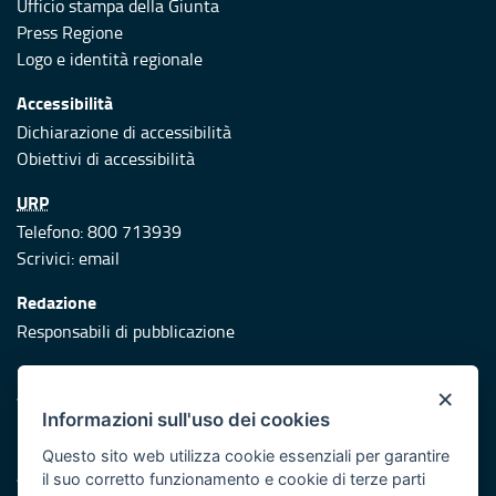
Ufficio stampa della Giunta
Press Regione
Logo e identità regionale
Accessibilità
Dichiarazione di accessibilità
Obiettivi di accessibilità
URP
Telefono: 800 713939
Scrivici:
email
Redazione
Responsabili di pubblicazione
Protezione civile
×
Vai al sito di Protezione Civile Puglia
Informazioni sull'uso dei cookies
Iniziativa finanziata con risorse del POR Puglia 2014/2020 -
Questo sito web utilizza cookie essenziali per garantire
Asse XI
il suo corretto funzionamento e cookie di terze parti