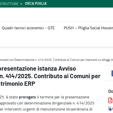
ORCA PUGLIA
ASTRUTTURE
Quadri tecnici economici - QTE
PUSH – PUglia Social Housi
to con Determinazione n. 414/2025. Contributo ai Comuni per inte
ovato con Determinazione n. 414/2025. Contributo ai Comuni per interventi su alloggi sf
resentazione istanza Avviso
n. 414/2025. Contributo ai Comuni per
patrimonio ERP
D
prorogato
025 è stato
il termine per la presentazione
co approvato con determinazione dirigenziale n. 414/2025
per interventi urgenti di manutenzione straordinaria di