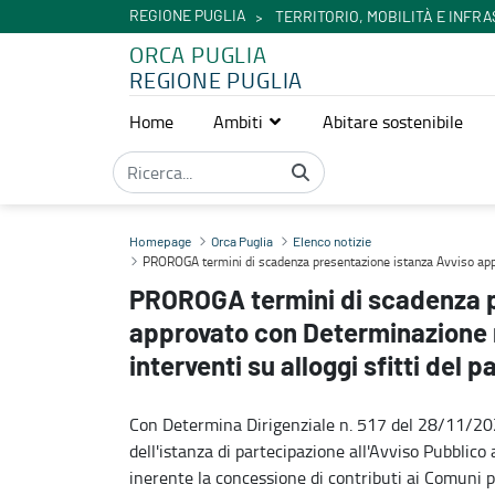
REGIONE PUGLIA
TERRITORIO, MOBILITÀ E INFR
ORCA PUGLIA
REGIONE PUGLIA
Home
Ambiti
Abitare sostenibile
PROROGA termini di scadenza presentazione istanza Avviso approva
Homepage
Orca Puglia
Elenco notizie
PROROGA termini di scadenza presentazione istanza Avviso appr
PROROGA termini di scadenza p
approvato con Determinazione 
interventi su alloggi sfitti del 
Con Determina Dirigenziale n. 517 del 28/11/2
dell'istanza di partecipazione all'Avviso Pubbli
inerente la concessione di contributi ai Comuni 