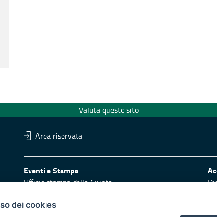
Valuta questo sito
Area riservata
Eventi e Stampa
Ac
Ufficio stampa della Giunta
Di
Press Regione
Obi
Logo e identità regionale
uso dei cookies