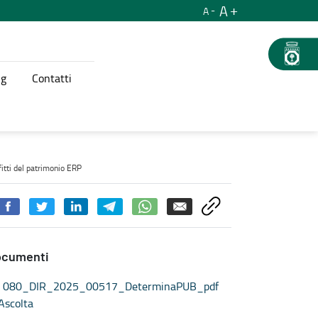
A
A
ng
Contatti
rventi su alloggi sfitti del patrimonio ERP - Orca Puglia
itti del patrimonio ERP
ocumenti
080_DIR_2025_00517_DeterminaPUB_pdf
Ascolta